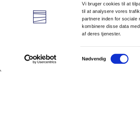
Udflugter
Vi bruger cookies til at til
til at analysere vores tra
Vandvejen til Østersø
partnere inden for sociale
Sejltur på Flensborg 
kombinere disse data med a
Slien-cruise langs An
Ejderkrydstogt og tu
af deres tjenester.
Vidå Slusen og Tønde
Samtykkevalg
Nødvendig
Download program
Vælg værelsesfor