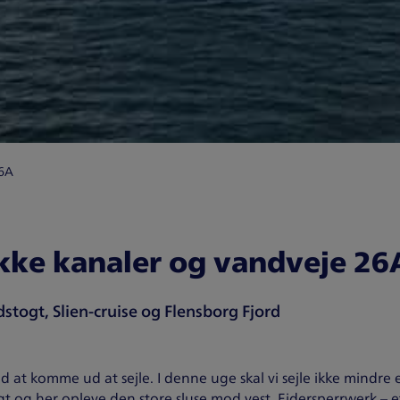
26A
kke kanaler og vandveje 26
stogt, Slien-cruise og Flensborg Fjord
d at komme ud at sejle. I denne uge skal vi sejle ikke mindre 
t og her opleve den store sluse mod vest, Ejdersperrwerk – 