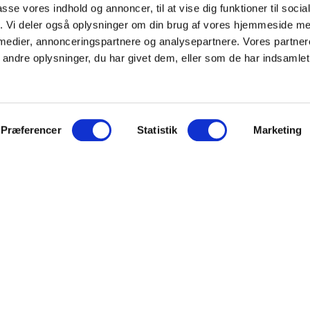
passe vores indhold og annoncer, til at vise dig funktioner til soci
fik. Vi deler også oplysninger om din brug af vores hjemmeside m
en – set fra Hertugslottet i Augustenborg på Als.
 medier, annonceringspartnere og analysepartnere. Vores partne
Fjord – sukker fra De Vestindiske Øer.
ndre oplysninger, du har givet dem, eller som de har indsamlet 
gel og Svansen.
r til storkeparadiset Bergenhusen
r Havn: Genopdagelse af den maritime fortid.
Præferencer
Statistik
Marketing
hold