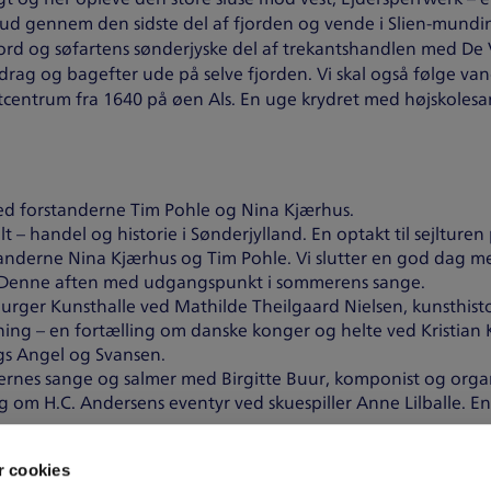
ise ud gennem den sidste del af fjorden og vende i Slien-mundi
jord og søfartens sønderjyske del af trekantshandlen med De 
rag og bagefter ude på selve fjorden. Vi skal også følge va
tcentrum fra 1640 på øen Als. En uge krydret med højskoles
 ved forstanderne Tim Pohle og Nina Kjærhus.
t – handel og historie i Sønderjylland. En optakt til sejlturen
nderne Nina Kjærhus og Tim Pohle. Vi slutter en god dag me
 Denne aften med udgangspunkt i sommerens sange.
rger Kunsthalle ved Mathilde Theilgaard Nielsen, kunsthisto
ng – en fortælling om danske konger og helte ved Kristian Kj
ngs Angel og Svansen.
ernes sange og salmer med Birgitte Buur, komponist og organ
 om H.C. Andersens eventyr ved skuespiller Anne Lilballe. En
 sang, samvær og oplevelser.
 cookies