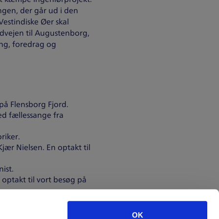
ngen, der går ud i den
Vestindiske Øer skal
ndvejen til Augustenborg,
ang, foredrag og
 på Flensborg Fjord.
d fællessange fra
riker.
ær Nielsen. En optakt til
ist.
 optakt til vort besøg på
OK