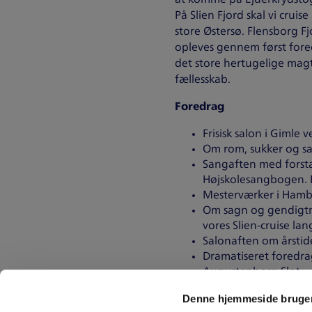
På Slien Fjord skal vi cru
store Østersø. Flensborg F
opleves gennem først fored
det store hertugelige mag
fællesskab.
Foredrag
Frisisk salon i Gimle
Om rom, sukker og sal
Sangaften med forsta
Højskolesangbogen.
Mesterværker i Hambu
Om sagn og gendigtni
vores Slien-cruise la
Salonaften om årstid
Dramatiseret foredrag
Augustenborg Slot.
En uge med masser af
Denne hjemmeside bruger