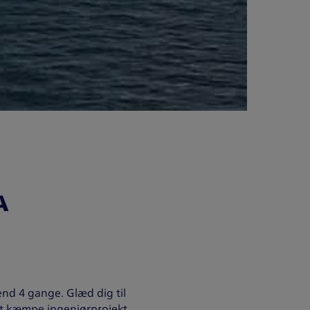
A
end 4 gange. Glæd dig til
et kæmpe ingeniørprojekt.