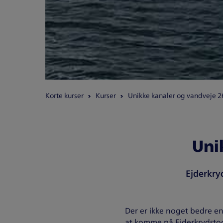
Korte kurser
Kurser
Unikke kanaler og vandveje 
Uni
Ejderkryd
Der er ikke noget bedre en
at komme på Ejderkrydstog