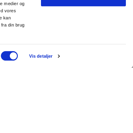
ale medier og
ed vores
re kan
fra din brug
Vis detaljer