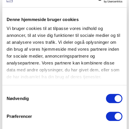
By *
Denne hjemmeside bruger cookies
Vi bruger cookies til at tilpasse vores indhold og
annoncer, til at vise dig funktioner til sociale medier og til
Telefon *
at analysere vores trafik. Vi deler også oplysninger om
din brug af vores hjemmeside med vores partnere inden
for sociale medier, annonceringspartnere og
analysepartnere. Vores partnere kan kombinere disse
Email *
data med andre oplysninger, du har givet dem, eller som
de har indsamlet fra din brug af deres tjenester.
Årgang *
Samtykkevalg
Nødvendig
Kommentar
Præferencer